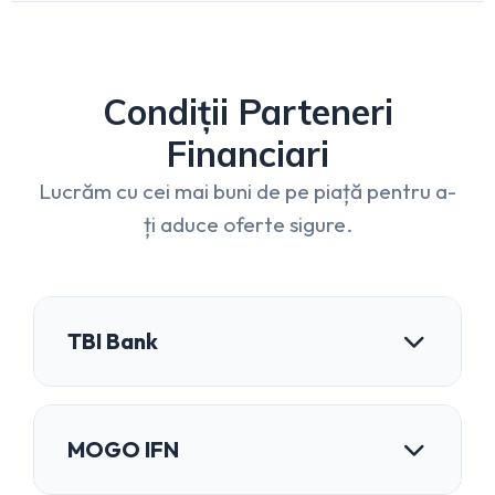
Condiții Parteneri
Financiari
Lucrăm cu cei mai buni de pe piață pentru a-
ți aduce oferte sigure.
TBI Bank
Avantaje:
MOGO IFN
Procedură rapidă direct la biroul nostru (maxim