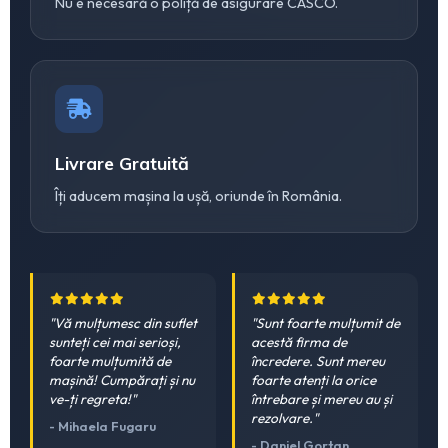
Nu e necesară o poliță de asigurare CASCO.
Livrare Gratuită
Îți aducem mașina la ușă, oriunde în România.
"Vă mulțumesc din suflet
"Sunt foarte mulțumit de
sunteți cei mai serioși,
acestă firma de
foarte mulțumită de
încredere. Sunt mereu
mașină! Cumpărați și nu
foarte atenți la orice
ve-ți regreta!"
întrebare și mereu au și
rezolvare."
- Mihaela Fugaru
- Daniel Gortan