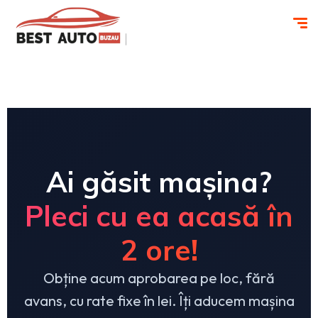
Ai găsit mașina?
Pleci cu ea acasă în
2 ore!
Obține acum aprobarea pe loc, fără
avans, cu rate fixe în lei. Îți aducem mașina