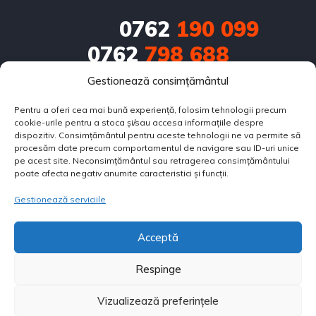
0762
190 099
0762
798 688
Gestionează consimțământul
0751
686 714
Pentru a oferi cea mai bună experiență, folosim tehnologii precum
contact@bestautorulate.ro
cookie-urile pentru a stoca și/sau accesa informațiile despre
dispozitiv. Consimțământul pentru aceste tehnologii ne va permite să
Calea Eroilor nr.2, zona Centru Intermodal, Vis a vis de 
procesăm date precum comportamentul de navigare sau ID-uri unice
pe acest site. Neconsimțământul sau retragerea consimțământului
Kaufland Sud Buzău 120181
poate afecta negativ anumite caracteristici și funcții.
Gestionează serviciile
SOBARU FLORIN PERSOANĂ FIZICĂ AUTORIZATĂ
CUI:
33216419
Acceptă
F10/321/28.05.2014
Respinge
Copyright © 2025. All rights reserved.
APLICĂ PENTRU RATE
Vizualizează preferințele
Discuta cu noi pe WhatsApp