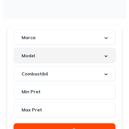
Copie CI/BI.
Dovadă venit: adeverință salariu/cupon
pensie/indemnizație.