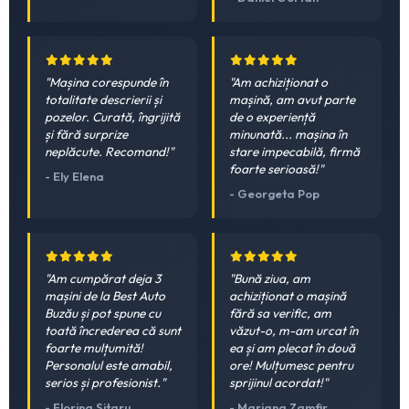
"Mașina corespunde în
"Am achiziționat o
totalitate descrierii și
mașină, am avut parte
pozelor. Curată, îngrijită
de o experiență
și fără surprize
minunată... mașina în
neplăcute. Recomand!"
stare impecabilă, firmă
foarte serioasă!"
- Ely Elena
- Georgeta Pop
"Am cumpărat deja 3
"Bună ziua, am
mașini de la Best Auto
achiziționat o mașină
Buzău și pot spune cu
fără sa verific, am
toată încrederea că sunt
văzut-o, m-am urcat în
foarte mulțumită!
ea și am plecat în două
Personalul este amabil,
ore! Mulțumesc pentru
serios și profesionist."
sprijinul acordat!"
- Florina Sitaru
- Mariana Zamfir