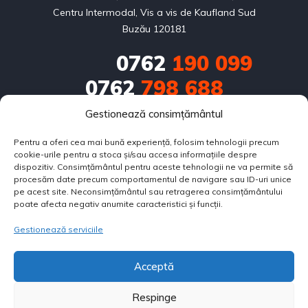
Centru Intermodal, Vis a vis de Kaufland Sud
Buzău 120181
0762
190 099
0762
798 688
Gestionează consimțământul
0751
686 714
Pentru a oferi cea mai bună experiență, folosim tehnologii precum
contact@bestautorulate.ro
cookie-urile pentru a stoca și/sau accesa informațiile despre
dispozitiv. Consimțământul pentru aceste tehnologii ne va permite să
Calea Eroilor nr.2, zona Centru Intermodal, Vis a vis de 
procesăm date precum comportamentul de navigare sau ID-uri unice
pe acest site. Neconsimțământul sau retragerea consimțământului
Kaufland Sud Buzău 120181
poate afecta negativ anumite caracteristici și funcții.
Gestionează serviciile
SOBARU FLORIN PERSOANĂ FIZICĂ AUTORIZATĂ
CUI:
33216419
Acceptă
F10/321/28.05.2014
Respinge
Copyright © 2025. All rights reserved.
APLICĂ PENTRU RATE