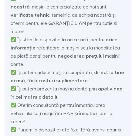
noastră
, mașinile comercializate de noi sunt
verificate tehnic
, temeinic, de echipa noastră și
oferim pentru ele
GARANȚIE 1 AN
pentru cutie și
motor!
Îți stăm la dispoziție
la orice oră
, pentru
orice
informație
referitoare la mașini sau la modalitatea
de plată dar și pentru
negocierea prețului
mașinii
dorite.
Îți putem aduce mașina cumpărată,
direct la tine
acasă
,
fără costuri suplimentare
.
Îți putem prezenta mașina dorită prin
apel video
,
în
cel mai mic detaliu
.
Oferim consultanță pentru înmatricularea
vehiculului sau asigurăm RAR și înmatriculare, la
cerere!
Punem la dispoziție rate fixe, fără avans, doar cu