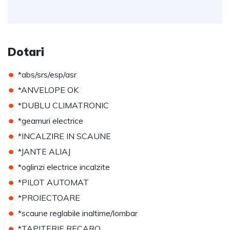
Dotari
•
*abs/srs/esp/asr
•
*ANVELOPE OK
•
*DUBLU CLIMATRONIC
•
*geamuri electrice
•
*INCALZIRE IN SCAUNE
•
*JANTE ALIAJ
•
*oglinzi electrice incalzite
•
*PILOT AUTOMAT
•
*PROIECTOARE
•
*scaune reglabile inaltime/lombar
•
*TAPITERIE RECARO