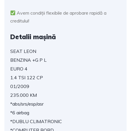
Avem condiții flexibile de aprobare rapidă a
creditului!
Detalii mașină
SEAT LEON
BENZINA +G P L
EURO 4
1.4 TSI 122 CP
01/2009
235.000 KM
*abs/srs/esp/asr
*6 airbag
*DUBLU CLIMATRONIC
*COMPUTER BORD