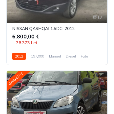
13
NISSAN QASHQAI 1.5DCI 2012
6.800,00 €
~ 36.373 Lei
2012
197,000
Manual
Diesel
Fata
GARANTIE