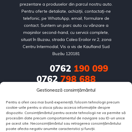
prezentare a produselor din parcul nostru auto.
Pentru oferte detaliate, achiziții, contactați-ne
telefonic, pe WhatsApp, email, formulare de
contact. Suntem un parc auto cu vânzare a
mașinilor second-hand, cu servicii complete,
situat în Buzau, strada Calea Eroilor nr.2, zona
Centru Intermodal, Vis a vis de Kaufland Sud
Buzău 120181
0762
190 099
0762
798 688
Gestionează consimțământul
0751
686 714
Pentru a oferi cea mai bună experiență, folosim tehnologii precum
contact@bestautorulate.ro
cookie-urile pentru a stoca și/sau accesa informațiile despre
dispozitiv. Consimțământul pentru aceste tehnologii ne va permite să
Calea Eroilor nr.2, zona Centru Intermodal, Vis a vis de 
procesăm date precum comportamentul de navigare sau ID-uri unice
pe acest site. Neconsimțământul sau retragerea consimțământului
Kaufland Sud Buzău 120181
poate afecta negativ anumite caracteristici și funcții.