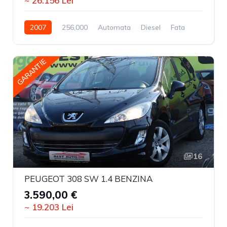
~ 26.156 Lei
2007
256,000
Automata
Diesel
Fata
GARANTIE
16
PEUGEOT 308 SW 1.4 BENZINA
3.590,00 €
~ 19.203 Lei