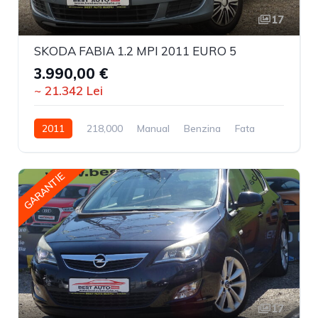
17
SKODA FABIA 1.2 MPI 2011 EURO 5
3.990,00 €
~ 21.342 Lei
2011
218,000
Manual
Benzina
Fata
GARANTIE
17