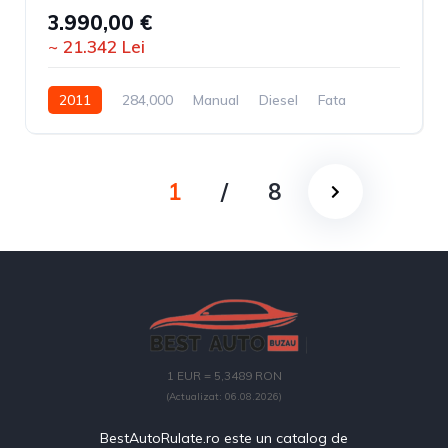
3.990,00 €
~ 21.342 Lei
2011
284,000
Manual
Diesel
Fata
1
/
8
1 EUR = 5,3489 RON
(Actualizat: 06.08.2026)
BestAutoRulate.ro este un catalog de