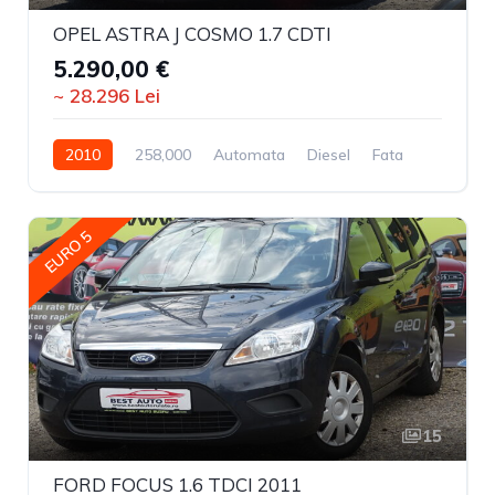
OPEL ASTRA J COSMO 1.7 CDTI
5.290,00 €
~ 28.296 Lei
2010
258,000
Automata
Diesel
Fata
EURO 5
15
FORD FOCUS 1.6 TDCI 2011