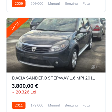
2009
209,000
Manual
Benzina
Fata
1.6 MPI
11
DACIA SANDERO STEPWAY 1.6 MPI 2011
3.800,00 €
~ 20.326 Lei
2011
172,000
Manual
Benzina
Fata