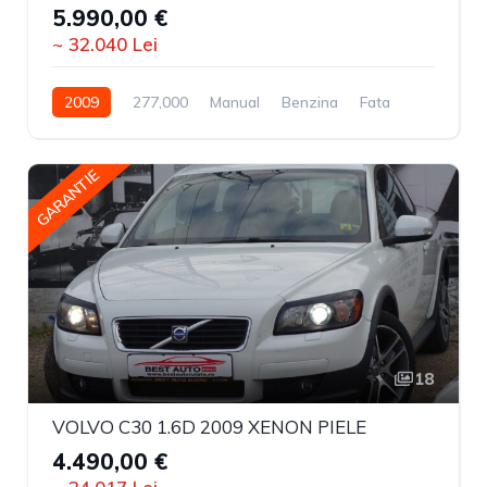
5.990,00 €
~ 32.040 Lei
2009
277,000
Manual
Benzina
Fata
GARANTIE
18
VOLVO C30 1.6D 2009 XENON PIELE
4.490,00 €