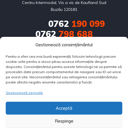
Centru Intermodal, Vis a vis de Kaufland Sud
Buzău 120181
0762
190 099
0762
798 688
Gestionează consimțământul
0751
686 714
Pentru a oferi cea mai bună experiență, folosim tehnologii precum
contact@bestautorulate.ro
cookie-urile pentru a stoca și/sau accesa informațiile despre
dispozitiv. Consimțământul pentru aceste tehnologii ne va permite să
Calea Eroilor nr.2, zona Centru Intermodal, Vis a vis de 
procesăm date precum comportamentul de navigare sau ID-uri unice
pe acest site. Neconsimțământul sau retragerea consimțământului
Kaufland Sud Buzău 120181
poate afecta negativ anumite caracteristici și funcții.
Gestionează serviciile
SOBARU FLORIN PERSOANĂ FIZICĂ AUTORIZATĂ
CUI:
33216419
Acceptă
F10/321/28.05.2014
Respinge
Copyright © 2025. All rights reserved.
APLICĂ PENTRU RATE