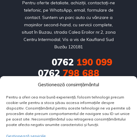
Pentru oferte detaliate, achiziții, contactați-ne
telefonic, pe WhatsApp, email, formulare de
contact. Suntem un parc auto cu vânzare a
mașinilor second-hand, cu servicii complete,
situat în Buzau, strada Calea Eroilor nr.2, zona
Centru Intermodal, Vis a vis de Kaufland Sud
Buzău 120181
0762
190 099
0762
798 688
Gestionează consimțământul
0751
686 714
Pentru a oferi cea mai bună experiență, folosim tehnologii precum
contact@bestautorulate.ro
cookie-urile pentru a stoca și/sau accesa informațiile despre
dispozitiv. Consimțământul pentru aceste tehnologii ne va permite să
Calea Eroilor nr.2, zona Centru Intermodal, Vis a vis de 
procesăm date precum comportamentul de navigare sau ID-uri unice
pe acest site. Neconsimțământul sau retragerea consimțământului
Kaufland Sud Buzău 120181
poate afecta negativ anumite caracteristici și funcții.
Gestionează serviciile