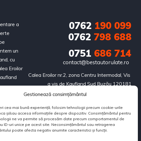
0762
190 099
zentare a
ferte
0762
798 688
 pe
0751
686 714
untem un
and, cu
contact@bestautorulate.ro
lea Eroilor
Calea Eroilor nr.2, zona Centru Intermodal, Vis 
Kaufland
a vis de Kaufland Sud Buzău 120181
Gestionează consimțământul
eri cea mai bună experiență, folosim tehnologii precum cookie-urile
oca și/sau accesa informațiile despre dispozitiv. Consimțământul pentru
nologii ne va permite să procesăm date precum comportamentul de
u ID-uri unice pe acest site. Neconsimțământul sau retragerea
tului poate afecta negativ anumite caracteristici și funcții.
IZATĂ