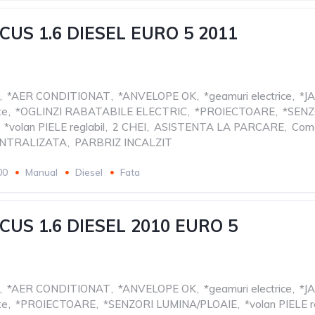
CUS 1.6 DIESEL EURO 5 2011
,
*AER CONDITIONAT
,
*ANVELOPE OK
,
*geamuri electrice
,
*J
te
,
*OGLINZI RABATABILE ELECTRIC
,
*PROIECTOARE
,
*SENZ
*volan PIELE reglabil
,
2 CHEI
,
ASISTENTA LA PARCARE
,
Come
ENTRALIZATA
,
PARBRIZ INCALZIT
00
Manual
Diesel
Fata
CUS 1.6 DIESEL 2010 EURO 5
,
*AER CONDITIONAT
,
*ANVELOPE OK
,
*geamuri electrice
,
*J
te
,
*PROIECTOARE
,
*SENZORI LUMINA/PLOAIE
,
*volan PIELE r