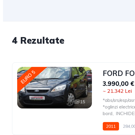
4 Rezultate
FORD FO
EURO 5
3.990,00 €
~ 21.342 Lei
*abs/srs/esp/asr
15
*oglinzi electric
bord
,
INCHID
2011
284,0