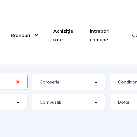
Achiziție
Intrebari
Branduri
C
rate
comune