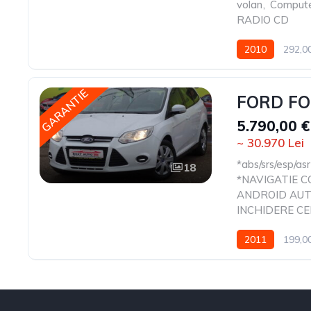
volan
,
Compute
RADIO CD
2010
292,0
GARANTIE
FORD FOC
5.790,00 €
~ 30.970 Lei
*abs/srs/esp/asr
18
*NAVIGATIE 
ANDROID AU
INCHIDERE C
2011
199,0