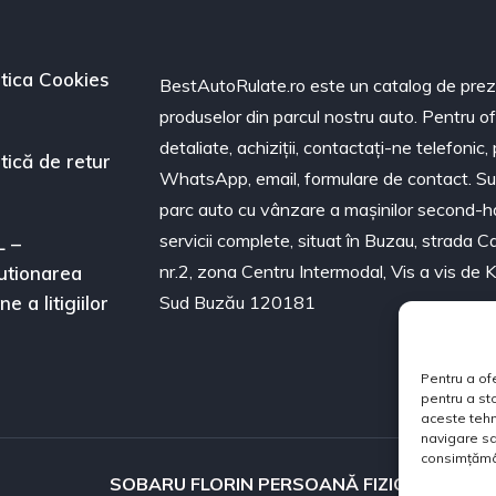
itica Cookies
BestAutoRulate.ro este un catalog de pre
produselor din parcul nostru auto. Pentru o
detaliate, achiziții, contactați-ne telefonic,
itică de retur
WhatsApp, email, formulare de contact. S
parc auto cu vânzare a mașinilor second-h
servicii complete, situat în Buzau, strada Ca
 –
nr.2, zona Centru Intermodal, Vis a vis de 
utionarea
ne a litigiilor
Sud Buzău 120181
Pentru a of
pentru a st
aceste teh
navigare sa
consimțămân
SOBARU FLORIN PERSOANĂ FIZICĂ AUTOR