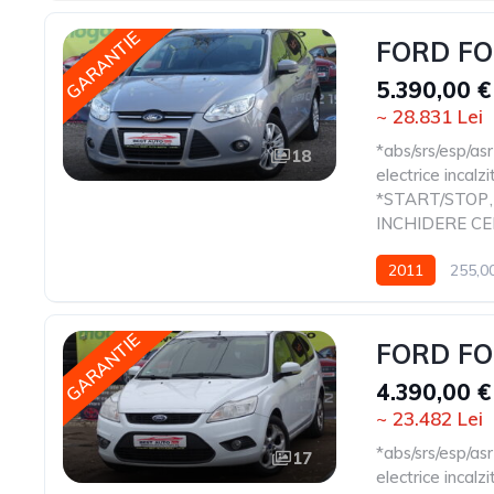
GARANTIE
FORD FO
5.390,00 €
~ 28.831 Lei
*abs/srs/esp/asr
18
electrice incalzi
*START/STOP
,
INCHIDERE C
2011
255,0
GARANTIE
FORD FO
4.390,00 €
~ 23.482 Lei
*abs/srs/esp/asr
17
electrice incalzi