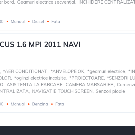
r bord
,
Geamuri electrice secvențial
,
INCHIDERE CENTRALIZA
00
Manual
Diesel
Fata
US 1.6 MPI 2011 NAVI
,
*AER CONDITIONAT
,
*ANVELOPE OK
,
*geamuri electrice
,
*I
COLOR
,
*oglinzi electrice incalzite
,
*PROIECTOARE
,
*SENZORI L
TO
,
ASISTENTA LA PARCARE
,
CAMERA MARSARIER
,
Comenzi
ENTRALIZATA
,
NAVIGATIE TOUCH SCREEN
,
Senzori ploaie
00
Manual
Benzina
Fata