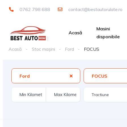
0762 798 688
contact@bestautorulate.ro
Masini
Acasă
disponibile
Acasă
Stoc mașini
Ford
FOCUS
Ford
FOCUS