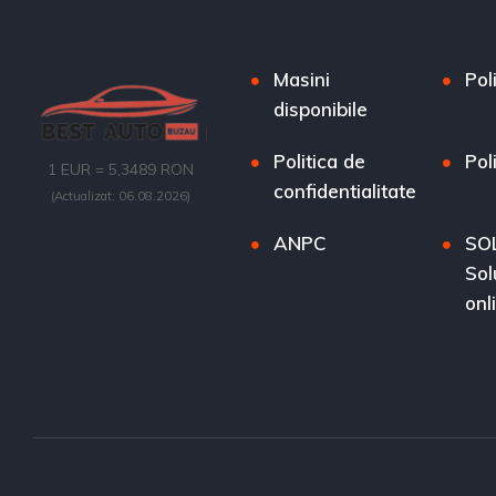
Masini
Pol
disponibile
Politica de
Pol
1 EUR = 5,3489 RON
confidentialitate
(Actualizat: 06.08.2026)
ANPC
SOL
Sol
onli